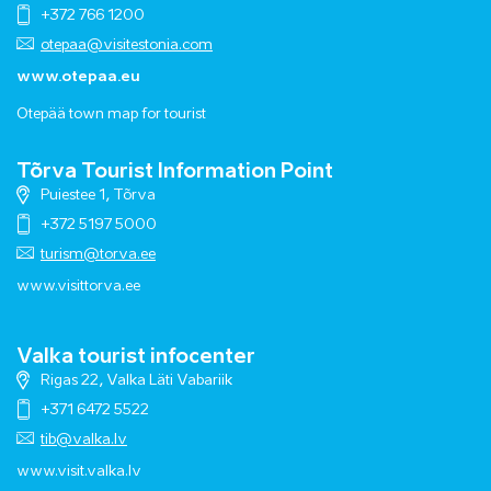
+372 766 1200
otepaa@visitestonia.com
www.otepaa.eu
Otepää town map for tourist
Tõrva Tourist Information Point
Puiestee 1, Tõrva
+372 5197 5000
turism@torva.ee
www.visittorva.ee
Valka tourist infocenter
Rigas 22, Valka Läti Vabariik
+371 6472 5522
tib@valka.lv
www.
visit.valka.lv