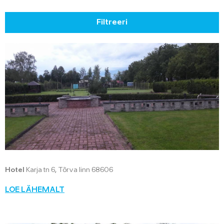
Filtreeri
Hotel
Karja tn 6, Tõrva linn 68606
LOE LÄHEMALT