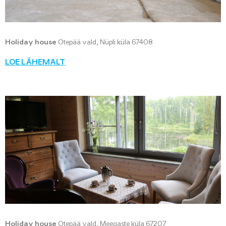
Holiday house
Otepää vald, Nüpli küla 67408
LOE LÄHEMALT
Holiday house
Otepää vald, Meegaste küla 67207