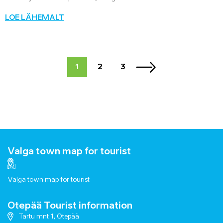
LOE LÄHEMALT
1
2
3
Valga town map for tourist
Valga town map for tourist
Otepää Tourist information
Tartu mnt 1, Otepää