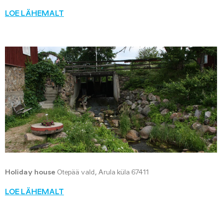
LOE LÄHEMALT
Holiday house
Otepää vald, Arula küla 67411
LOE LÄHEMALT