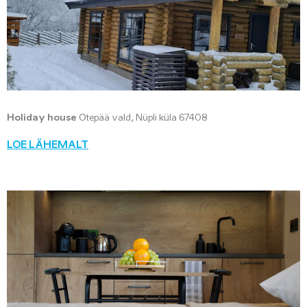
Holiday house
Otepää vald, Nüpli küla 67408
LOE LÄHEMALT