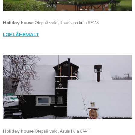
Holiday house
Otepää vald, Raudsepa küla 67415
LOE LÄHEMALT
Holiday house
Otepää vald, Arula küla 67411