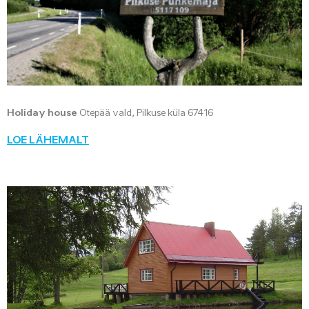
Holiday house
Otepää vald, Pilkuse küla 67416
LOE LÄHEMALT