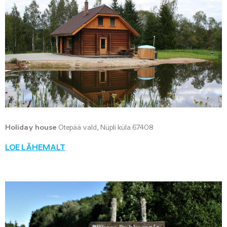
Holiday house
Otepää vald, Nüpli küla 67408
LOE LÄHEMALT