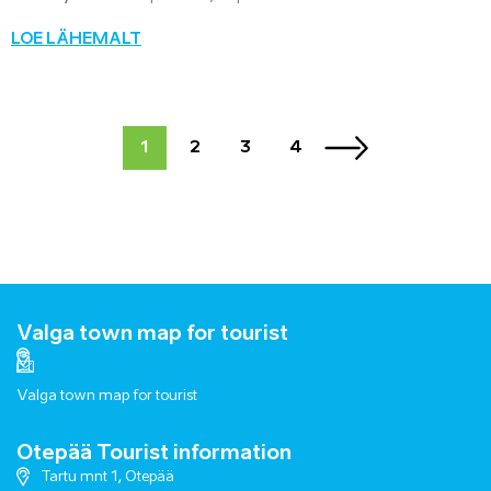
LOE LÄHEMALT
1
2
3
4
Valga town map for tourist
Valga town map for tourist
Otepää Tourist information
Tartu mnt 1, Otepää