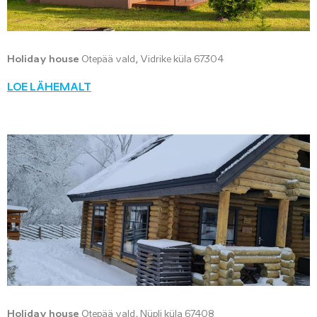
Holiday house
Otepää vald, Vidrike küla 67304
LOE LÄHEMALT
Holiday house
Otepää vald, Nüpli küla 67408