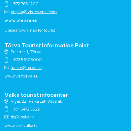
+372 766 1200
otepaa@visitestonia.com
www.otepaa.eu
Otepää town map for tourist
Tõrva Tourist Information Point
Puiestee 1, Tõrva
+372 5197 5000
turism@torva.ee
www.visittorva.ee
Valka tourist infocenter
Rigas 22, Valka Läti Vabariik
+371 6472 5522
tib@valka.lv
www.
visit.valka.lv