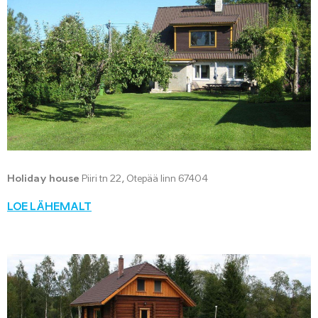
Holiday house
Piiri tn 22, Otepää linn 67404
LOE LÄHEMALT