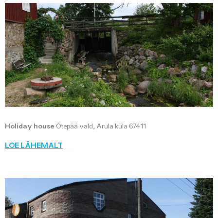
Holiday house
Otepää vald, Arula küla 67411
LOE LÄHEMALT