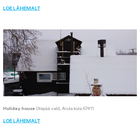
LOE LÄHEMALT
Holiday house
Otepää vald, Arula küla 67411
LOE LÄHEMALT