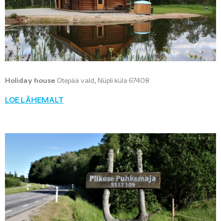
Holiday house
Otepää vald, Nüpli küla 67408
LOE LÄHEMALT