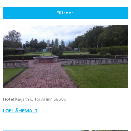
Filtreeri
Hotel
Karja tn 6, Tõrva linn 68606
LOE LÄHEMALT