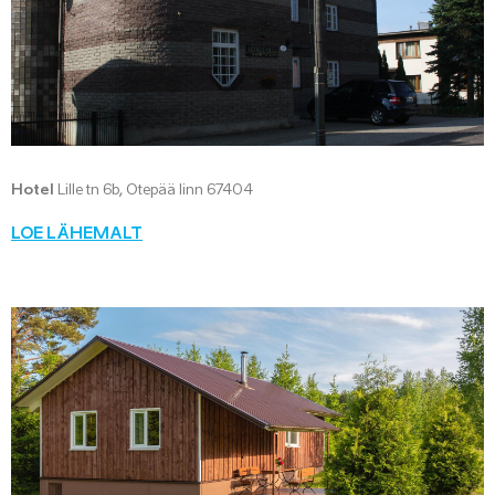
Hotel
Lille tn 6b, Otepää linn 67404
LOE LÄHEMALT