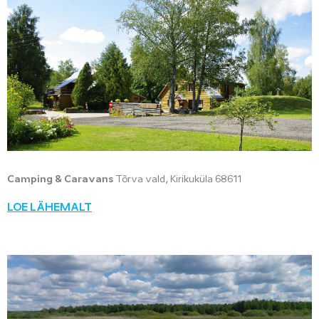
Camping & Caravans
Tõrva vald, Kirikuküla 68611
LOE LÄHEMALT