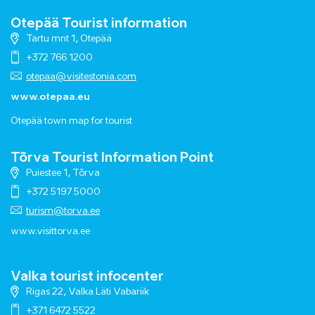
Otepää Tourist information
Tartu mnt 1, Otepää
+372 766 1200
otepaa@visitestonia.com
www.otepaa.eu
Otepää town map for tourist
Tõrva Tourist Information Point
Puiestee 1, Tõrva
+372 5197 5000
turism@torva.ee
www.visittorva.ee
Valka tourist infocenter
Rigas 22, Valka Läti Vabariik
+371 6472 5522