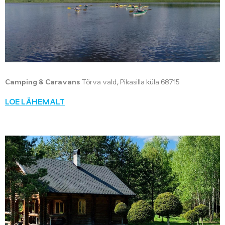
Camping & Caravans
Tõrva vald, Pikasilla küla 68715
LOE LÄHEMALT