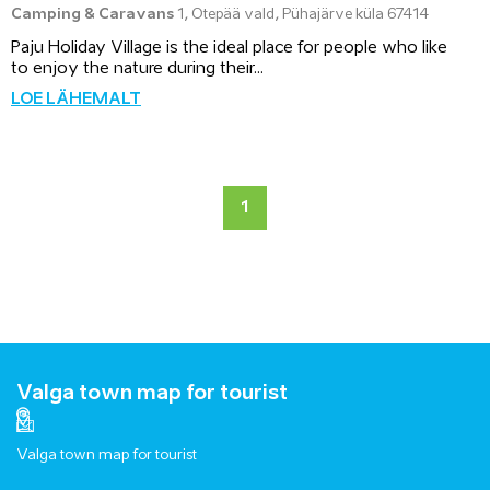
Camping & Caravans
1, Otepää vald, Pühajärve küla 67414
Paju Holiday Village is the ideal place for people who like
to enjoy the nature during their...
LOE LÄHEMALT
1
Valga town map for tourist
Valga town map for tourist