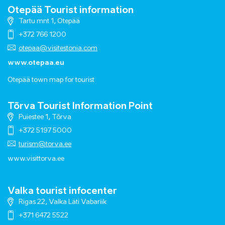
Otepää Tourist information
Tartu mnt 1, Otepää
+372 766 1200
otepaa@visitestonia.com
www.otepaa.eu
Otepää town map for tourist
Tõrva Tourist Information Point
Puiestee 1, Tõrva
+372 5197 5000
turism@torva.ee
www.visittorva.ee
Valka tourist infocenter
Rigas 22, Valka Läti Vabariik
+371 6472 5522