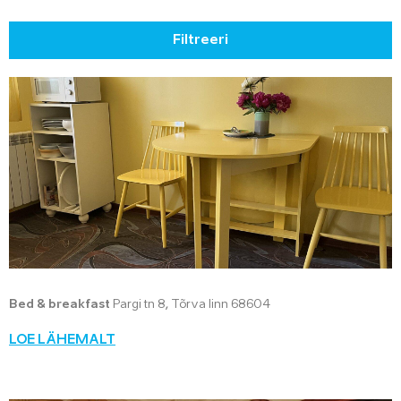
Filtreeri
Bed & breakfast
Pargi tn 8, Tõrva linn 68604
LOE LÄHEMALT