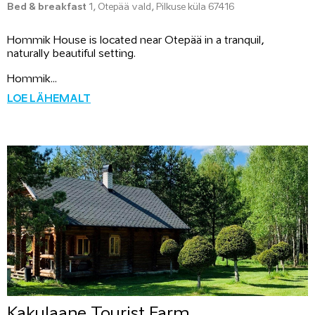
Bed & breakfast
1, Otepää vald, Pilkuse küla 67416
Hommik House is located near Otepää in a tranquil,
naturally beautiful setting.
Hommik...
LOE LÄHEMALT
Kakulaane Tourist Farm