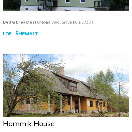
Bed & breakfast
Otepää vald, Sihva küla 67301
LOE LÄHEMALT
Hommik House