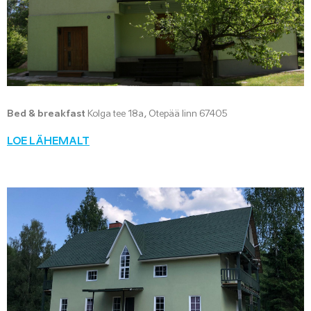
Bed & breakfast
Kolga tee 18a, Otepää linn 67405
LOE LÄHEMALT